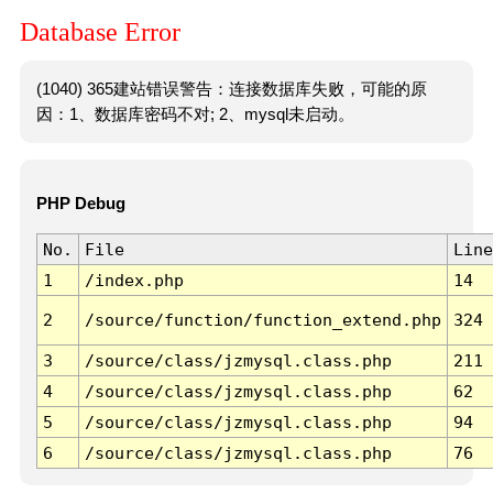
Database Error
(1040) 365建站错误警告：连接数据库失败，可能的原
因：1、数据库密码不对; 2、mysql未启动。
PHP Debug
No.
File
Line
1
/index.php
14
2
/source/function/function_extend.php
324
3
/source/class/jzmysql.class.php
211
4
/source/class/jzmysql.class.php
62
5
/source/class/jzmysql.class.php
94
6
/source/class/jzmysql.class.php
76