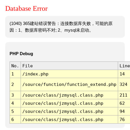
Database Error
(1040) 365建站错误警告：连接数据库失败，可能的原
因：1、数据库密码不对; 2、mysql未启动。
PHP Debug
No.
File
Line
1
/index.php
14
2
/source/function/function_extend.php
324
3
/source/class/jzmysql.class.php
211
4
/source/class/jzmysql.class.php
62
5
/source/class/jzmysql.class.php
94
6
/source/class/jzmysql.class.php
76