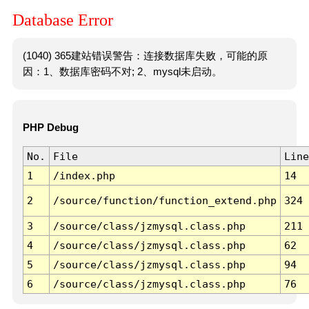
Database Error
(1040) 365建站错误警告：连接数据库失败，可能的原
因：1、数据库密码不对; 2、mysql未启动。
PHP Debug
No.
File
Line
1
/index.php
14
2
/source/function/function_extend.php
324
3
/source/class/jzmysql.class.php
211
4
/source/class/jzmysql.class.php
62
5
/source/class/jzmysql.class.php
94
6
/source/class/jzmysql.class.php
76