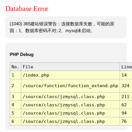
Database Error
(1040) 365建站错误警告：连接数据库失败，可能的原
因：1、数据库密码不对; 2、mysql未启动。
PHP Debug
No.
File
Line
1
/index.php
14
2
/source/function/function_extend.php
324
3
/source/class/jzmysql.class.php
211
4
/source/class/jzmysql.class.php
62
5
/source/class/jzmysql.class.php
94
6
/source/class/jzmysql.class.php
76