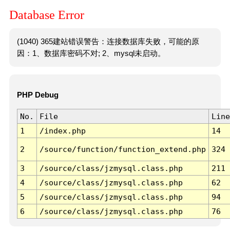
Database Error
(1040) 365建站错误警告：连接数据库失败，可能的原
因：1、数据库密码不对; 2、mysql未启动。
PHP Debug
No.
File
Line
1
/index.php
14
2
/source/function/function_extend.php
324
3
/source/class/jzmysql.class.php
211
4
/source/class/jzmysql.class.php
62
5
/source/class/jzmysql.class.php
94
6
/source/class/jzmysql.class.php
76