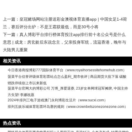
上一篇：
皇冠赌场网站注册送彩金澳视体育直播app | 中国女足1-4荷
兰，赛后评分出炉：不是王霜获最低，而是30号小将
下一篇：
真人博彩平台排行榜体育投注app排行前十名公众号是什么
意思 | 成龙：房玄龄后东说念主，父亲投身军统，流寇香港，晚年与
大陆男儿重聚
相关资讯
今日香港商报博彩777国际体育平台（www.royalhorsessitehomehub.com）
菠菜平台信誉评级体育彩票站点怎么盈利_期市收评 | 商品期货大批下落 碳酸
锂跌停续创上市以来新低
菠菜平台官网大的博彩公司 万博_厚爱退赛, 23岁女单网球冠军摊牌, 中国主持
方失望! 李娜祝愿
2024年排列三电子游戏澳门永利博彩生活片（www.sucxi.com）
排列五娱乐城体育彩票环岛赛的规则（www.crownbetszonezonezone.com）
热点资讯