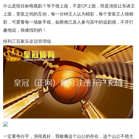
什么是悦目标电视剧？等于很上面，不是CP上面，而是演技让东谈主
上面，变装之间的互动，每一分钟王人认为精彩，每个变装王人很精
彩，可爱看每一场敌手戏，如斯推己及人参与其中的追剧感，不开打
趣地说，很难找到的！
排列三百家乐
皇冠管理端
一定要夸白宇，演得真好，我敬佩这个山公的存在，这个山公不错大