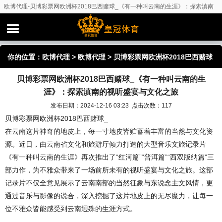
欧博代理-贝博彩票网欧洲杯2018巴西赌球_《有一种叫云南的生涯》：探索滇南
的视听盛宴与文化之旅
你的位置：
欧博代理
>
欧博代理
> 贝博彩票网欧洲杯2018巴西赌球
贝博彩票网欧洲杯2018巴西赌球_《有一种叫云南的生
_《有一种叫云南的生涯》：探索滇南的视听盛宴与文化之旅
涯》：探索滇南的视听盛宴与文化之旅
发布日期：2024-12-16 03:23 点击次数：117
贝博彩票网欧洲杯2018巴西赌球_
在云南这片神奇的地皮上，每一寸地皮皆贮蓄着丰富的当然与文化资
源。近日，由云南省文化和旅游厅倾力打造的大型音乐文旅记录片
《有一种叫云南的生涯》再次推出了“红河篇”“普洱篇”“西双版纳篇”三
部力作，为不雅众带来了一场前所未有的视听盛宴与文化之旅。这部
记录片不仅全意见展示了云南南部的当然征象与东说念主文风情，更
通过音乐与影像的说合，深入挖掘了这片地皮上的无尽魔力，让每一
位不雅众皆能感受到云南迥殊的生涯方式。