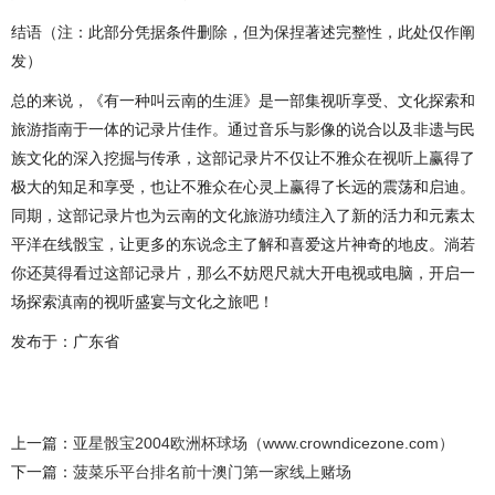
结语（注：此部分凭据条件删除，但为保捏著述完整性，此处仅作阐
发）
总的来说，《有一种叫云南的生涯》是一部集视听享受、文化探索和
旅游指南于一体的记录片佳作。通过音乐与影像的说合以及非遗与民
族文化的深入挖掘与传承，这部记录片不仅让不雅众在视听上赢得了
极大的知足和享受，也让不雅众在心灵上赢得了长远的震荡和启迪。
同期，这部记录片也为云南的文化旅游功绩注入了新的活力和元素太
平洋在线骰宝，让更多的东说念主了解和喜爱这片神奇的地皮。淌若
你还莫得看过这部记录片，那么不妨咫尺就大开电视或电脑，开启一
场探索滇南的视听盛宴与文化之旅吧！
发布于：广东省
上一篇：
亚星骰宝2004欧洲杯球场（www.crowndicezone.com）
下一篇：
菠菜乐平台排名前十澳门第一家线上赌场