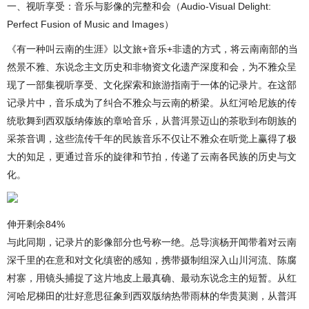
一、视听享受：音乐与影像的完整和会（Audio-Visual Delight:
Perfect Fusion of Music and Images）
《有一种叫云南的生涯》以文旅+音乐+非遗的方式，将云南南部的当
然景不雅、东说念主文历史和非物资文化遗产深度和会，为不雅众呈
现了一部集视听享受、文化探索和旅游指南于一体的记录片。在这部
记录片中，音乐成为了纠合不雅众与云南的桥梁。从红河哈尼族的传
统歌舞到西双版纳傣族的章哈音乐，从普洱景迈山的茶歌到布朗族的
采茶音调，这些流传千年的民族音乐不仅让不雅众在听觉上赢得了极
大的知足，更通过音乐的旋律和节拍，传递了云南各民族的历史与文
化。
伸开剩余84%
与此同期，记录片的影像部分也号称一绝。总导演杨开闻带着对云南
深千里的在意和对文化缜密的感知，携带摄制组深入山川河流、陈腐
村寨，用镜头捕捉了这片地皮上最真确、最动东说念主的短暂。从红
河哈尼梯田的壮好意思征象到西双版纳热带雨林的华贵莫测，从普洱