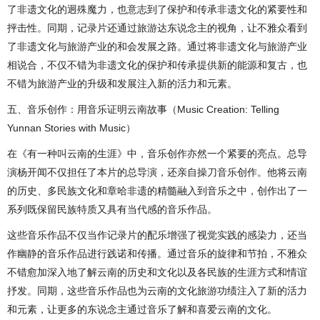
了非遗文化的迥殊魔力，也意志到了保护和传承非遗文化的紧要性和
抨击性。同期，记录片还通过旅游达东说念主的视角，让不雅众看到
了非遗文化与旅游产业的和会发展之路。通过将非遗文化与旅游产业
相说合，不仅不错为非遗文化的保护和传承提供新的能源和复古，也
不错为旅游产业的升级和发展注入新的活力和元素。
五、音乐创作：用音乐证明云南故事（Music Creation: Telling
Yunnan Stories with Music）
在《有一种叫云南的生涯》中，音乐创作亦然一个紧要的亮点。总导
演杨开闻不仅担任了本片的总导演，还亲自操刀音乐创作。他将云南
的历史、多民族文化和章哈非遗的精髓融入到音乐之中，创作出了一
系列既保留民族特质又具有当代感的音乐作品。
这些音乐作品不仅当作记录片的配乐增强了视觉实践的感染力，还当
作幽静的音乐作品进行践诺和传播。通过音乐的旋律和节拍，不雅众
不错愈加深入地了解云南的历史和文化以及各民族的生涯方式和情谊
抒发。同期，这些音乐作品也为云南的文化旅游功绩注入了新的活力
和元素，让更多的东说念主通过音乐了解和喜爱云南的文化。