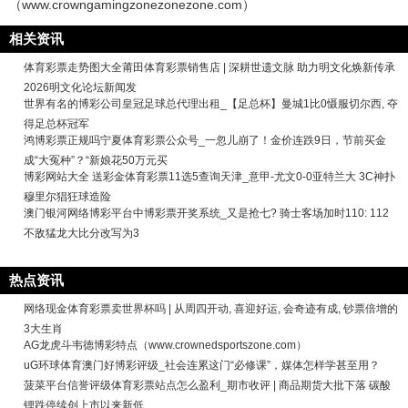
（www.crowngamingzonezonezone.com）
相关资讯
体育彩票走势图大全莆田体育彩票销售店 | 深耕世遗文脉 助力明文化焕新传承
2026明文化论坛新闻发
世界有名的博彩公司皇冠足球总代理出租_【足总杯】曼城1比0慑服切尔西, 夺
得足总杯冠军
鸿博彩票正规吗宁夏体育彩票公众号_一忽儿崩了！金价连跌9日，节前买金
成“大冤种”？“新娘花50万元买
博彩网站大全 送彩金体育彩票11选5查询天津_意甲-尤文0-0亚特兰大 3C神扑
穆里尔猖狂球造险
澳门银河网络博彩平台中博彩票开奖系统_又是抢七? 骑士客场加时110: 112
不敌猛龙大比分改写为3
热点资讯
网络现金体育彩票卖世界杯吗 | 从周四开动, 喜迎好运, 会奇迹有成, 钞票倍增的
3大生肖
AG龙虎斗韦德博彩特点（www.crownedsportszone.com）
uG环球体育澳门好博彩评级_社会连累这门“必修课”，媒体怎样学甚至用？
菠菜平台信誉评级体育彩票站点怎么盈利_期市收评 | 商品期货大批下落 碳酸
锂跌停续创上市以来新低