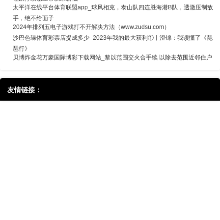
太平洋在线平台体育联盟app_球风相克，泰山队四连胜海港B队，透澈压制敌
手，绝不给面子
2024年排列五电子游戏打不开解决方法（www.zudsu.com）
沙巴色碟体育彩票店提成多少_2023年我的最大获利①丨澄锦：我读懂了《琵
琶行》
贝博炸金花万豪国际博彩下载网站_黎以范围交火合手续 以除去范围近邻住户
友情链接：