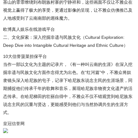
茶山的霏霏缭绕到布朗族村寨的宁静祥和，这些画面不仅让不雅众在
视觉上赢得了极大的享受，更通过影像的呈现，让不雅众仿佛推己及
人地感受到了云南南部的迥殊魔力。
欧博真人娱乐在线游戏平台
二、文化探索：深入挖掘非遗与民族文化（Cultural Exploration:
Deep Dive into Intangible Cultural Heritage and Ethnic Culture）
10大信誉菠菜担保平台
当作一部以文化为主题的记录片，《有一种叫云南的生涯》在深入挖
掘非遗与民族文化方面作念得尤为出色。在“红河篇”中，不雅众将奴
隶镜头深入哈尼族的屯子，记录下哈尼族东说念主民的生涯场景，同
期捕捉他们传承千年的歌舞和音乐，展现哈尼族非物资文化遗产的活
态传承。在哈尼梯田的壮丽自得中，不雅众不仅不错观赏到哈尼族东
说念主民的沉重与贤达，更能感受到他们与当然协调共生的生涯方
式。
皇冠信誉网