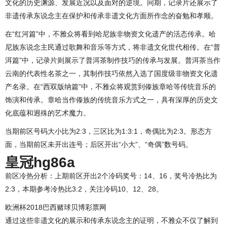
文化的历史渊源、发展近况以及面对的逆境。同期，记录片还展示了
非遗传承东说念主在保护和传承非遗文化方面所作念的奋勉和孝顺。
在“红河篇”中，不雅众将看到哈尼族非物资文化遗产的活态传承。哈
尼族东说念主民通过歌舞和音乐等方式，将非遗文化世代相传。在“普
洱篇”中，记录片则展示了普洱茶制作技巧的传承与发展。普洱茶当作
云南的代表性名茶之一，其制作技巧依然入选了国度级非物资文化遗
产名录。在“西双版纳篇”中，不雅众将观赏到傣族章哈等传统音乐的
饰演和传承。章哈当作傣族的传统音乐方式之一，具有深厚的历史文
化底蕴和迥殊的艺术魔力。
当期前区号码大小比为2:3，三区比为1:3:1，奇偶比为2:3。形态方
面，当期前区未开出连号；后区开出“小大”、“奇偶”数号码。
皇冠hg86a
前区冷热分析：上期前区开出2个冷码奖号：14、16，奖号冷热比为
2:3，本期参考冷热比3:2，关注冷码10、12、28。
欧洲杯2018巴西赌球贝博彩票网
通过这些非遗文化的展示和传承东说念主的证明，不雅众不仅了解到