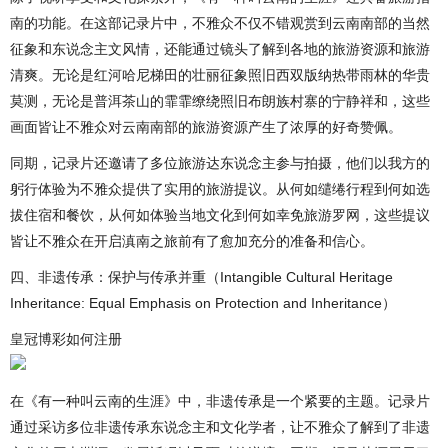
南的功能。在这部记录片中，不雅众不仅不错观赏到云南南部的当然
征象和东说念主文风情，还能通过镜头了解到各地的旅游资源和旅游
清爽。无论是红河哈尼梯田的壮丽征象照旧西双版纳热带雨林的华贵
莫测，无论是普洱茶山的霏霏缭绕照旧布朗族村寨的宁静祥和，这些
画面皆让不雅众对云南南部的旅游资源产生了浓厚的好奇赞佩。
同期，记录片还邀请了多位旅游达东说念主参与拍摄，他们以我方的
躬行体验为不雅众提供了实用的旅游提议。从何如缱绻行程到何如选
拔住宿和餐饮，从何如体验当地文化到何如幸免旅游罗网，这些提议
皆让不雅众在开启滇南之旅前有了愈加充分的准备和信心。
四、非遗传承：保护与传承并重（Intangible Cultural Heritage
Inheritance: Equal Emphasis on Protection and Inheritance）
皇冠博彩如何注册
在《有一种叫云南的生涯》中，非遗传承是一个紧要的主题。记录片
通过采访多位非遗传承东说念主和文化学者，让不雅众了解到了非遗