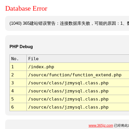
Database Error
(1040) 365建站错误警告：连接数据库失败，可能的原因：1、数
PHP Debug
No.
File
1
/index.php
2
/source/function/function_extend.php
3
/source/class/jzmysql.class.php
4
/source/class/jzmysql.class.php
5
/source/class/jzmysql.class.php
6
/source/class/jzmysql.class.php
www.365jz.com
已经将此