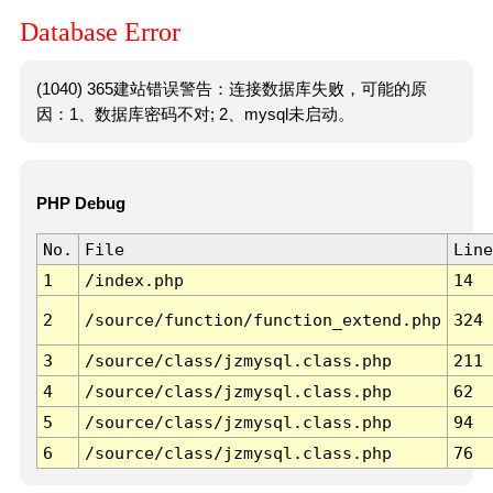
Database Error
(1040) 365建站错误警告：连接数据库失败，可能的原
因：1、数据库密码不对; 2、mysql未启动。
PHP Debug
No.
File
Line
1
/index.php
14
2
/source/function/function_extend.php
324
3
/source/class/jzmysql.class.php
211
4
/source/class/jzmysql.class.php
62
5
/source/class/jzmysql.class.php
94
6
/source/class/jzmysql.class.php
76