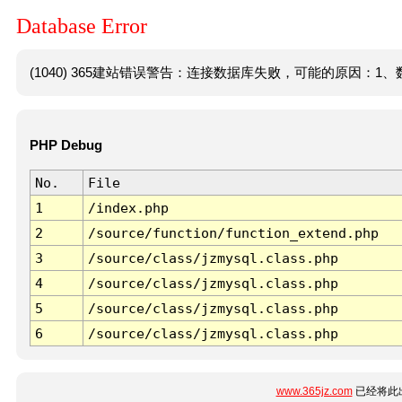
Database Error
(1040) 365建站错误警告：连接数据库失败，可能的原因：1、数
PHP Debug
No.
File
1
/index.php
2
/source/function/function_extend.php
3
/source/class/jzmysql.class.php
4
/source/class/jzmysql.class.php
5
/source/class/jzmysql.class.php
6
/source/class/jzmysql.class.php
www.365jz.com
已经将此