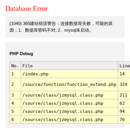
Database Error
(1040) 365建站错误警告：连接数据库失败，可能的原
因：1、数据库密码不对; 2、mysql未启动。
PHP Debug
No.
File
Line
1
/index.php
14
2
/source/function/function_extend.php
324
3
/source/class/jzmysql.class.php
211
4
/source/class/jzmysql.class.php
62
5
/source/class/jzmysql.class.php
94
6
/source/class/jzmysql.class.php
76