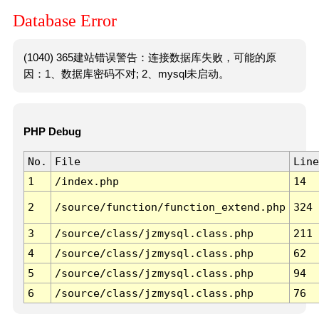
Database Error
(1040) 365建站错误警告：连接数据库失败，可能的原
因：1、数据库密码不对; 2、mysql未启动。
PHP Debug
No.
File
Line
1
/index.php
14
2
/source/function/function_extend.php
324
3
/source/class/jzmysql.class.php
211
4
/source/class/jzmysql.class.php
62
5
/source/class/jzmysql.class.php
94
6
/source/class/jzmysql.class.php
76