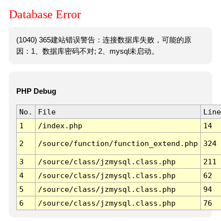
Database Error
(1040) 365建站错误警告：连接数据库失败，可能的原
因：1、数据库密码不对; 2、mysql未启动。
PHP Debug
No.
File
Line
1
/index.php
14
2
/source/function/function_extend.php
324
3
/source/class/jzmysql.class.php
211
4
/source/class/jzmysql.class.php
62
5
/source/class/jzmysql.class.php
94
6
/source/class/jzmysql.class.php
76