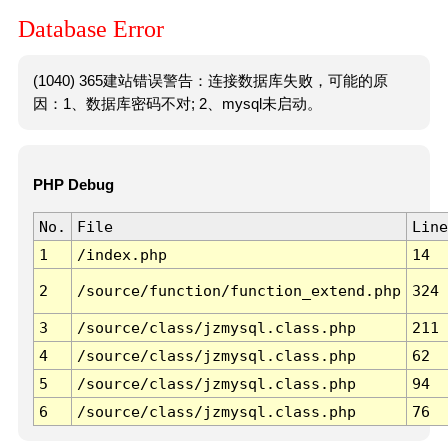
Database Error
(1040) 365建站错误警告：连接数据库失败，可能的原
因：1、数据库密码不对; 2、mysql未启动。
PHP Debug
No.
File
Line
1
/index.php
14
2
/source/function/function_extend.php
324
3
/source/class/jzmysql.class.php
211
4
/source/class/jzmysql.class.php
62
5
/source/class/jzmysql.class.php
94
6
/source/class/jzmysql.class.php
76