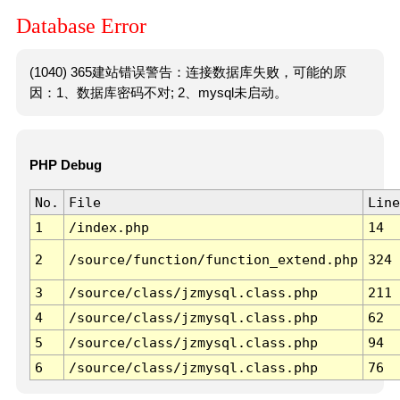
Database Error
(1040) 365建站错误警告：连接数据库失败，可能的原
因：1、数据库密码不对; 2、mysql未启动。
PHP Debug
No.
File
Line
1
/index.php
14
2
/source/function/function_extend.php
324
3
/source/class/jzmysql.class.php
211
4
/source/class/jzmysql.class.php
62
5
/source/class/jzmysql.class.php
94
6
/source/class/jzmysql.class.php
76