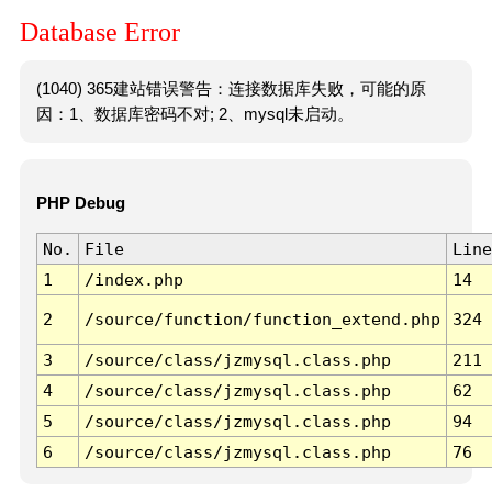
Database Error
(1040) 365建站错误警告：连接数据库失败，可能的原
因：1、数据库密码不对; 2、mysql未启动。
PHP Debug
No.
File
Line
1
/index.php
14
2
/source/function/function_extend.php
324
3
/source/class/jzmysql.class.php
211
4
/source/class/jzmysql.class.php
62
5
/source/class/jzmysql.class.php
94
6
/source/class/jzmysql.class.php
76