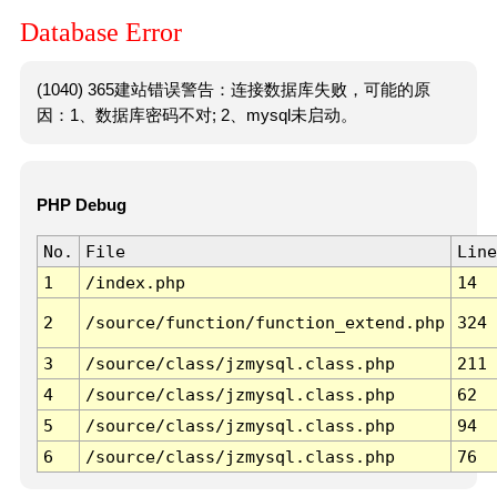
Database Error
(1040) 365建站错误警告：连接数据库失败，可能的原
因：1、数据库密码不对; 2、mysql未启动。
PHP Debug
No.
File
Line
1
/index.php
14
2
/source/function/function_extend.php
324
3
/source/class/jzmysql.class.php
211
4
/source/class/jzmysql.class.php
62
5
/source/class/jzmysql.class.php
94
6
/source/class/jzmysql.class.php
76