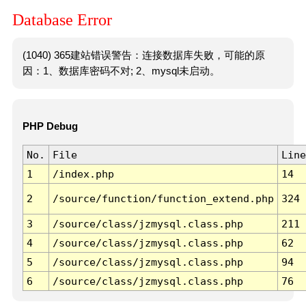
Database Error
(1040) 365建站错误警告：连接数据库失败，可能的原
因：1、数据库密码不对; 2、mysql未启动。
PHP Debug
No.
File
Line
1
/index.php
14
2
/source/function/function_extend.php
324
3
/source/class/jzmysql.class.php
211
4
/source/class/jzmysql.class.php
62
5
/source/class/jzmysql.class.php
94
6
/source/class/jzmysql.class.php
76