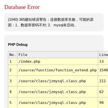
Database Error
(1040) 365建站错误警告：连接数据库失败，可能的原
因：1、数据库密码不对; 2、mysql未启动。
PHP Debug
No.
File
Line
1
/index.php
13
2
/source/function/function_extend.php
1548
3
/source/class/jzmysql.class.php
211
4
/source/class/jzmysql.class.php
62
5
/source/class/jzmysql.class.php
94