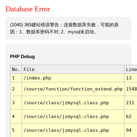
Database Error
(1040) 365建站错误警告：连接数据库失败，可能的原
因：1、数据库密码不对; 2、mysql未启动。
PHP Debug
No.
File
Line
1
/index.php
13
2
/source/function/function_extend.php
1548
3
/source/class/jzmysql.class.php
211
4
/source/class/jzmysql.class.php
62
5
/source/class/jzmysql.class.php
94