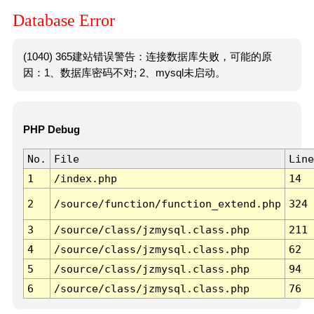
Database Error
(1040) 365建站错误警告：连接数据库失败，可能的原
因：1、数据库密码不对; 2、mysql未启动。
PHP Debug
No.
File
Line
1
/index.php
14
2
/source/function/function_extend.php
324
3
/source/class/jzmysql.class.php
211
4
/source/class/jzmysql.class.php
62
5
/source/class/jzmysql.class.php
94
6
/source/class/jzmysql.class.php
76