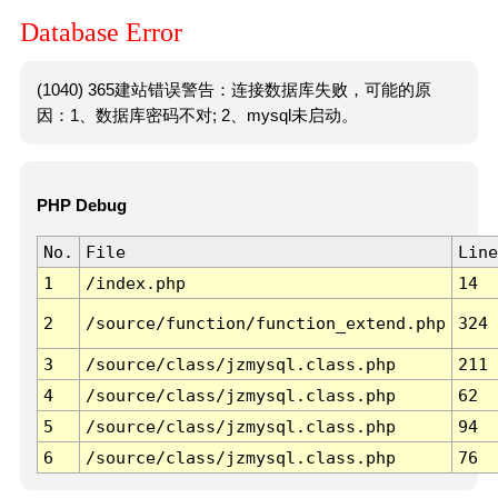
Database Error
(1040) 365建站错误警告：连接数据库失败，可能的原
因：1、数据库密码不对; 2、mysql未启动。
PHP Debug
No.
File
Line
1
/index.php
14
2
/source/function/function_extend.php
324
3
/source/class/jzmysql.class.php
211
4
/source/class/jzmysql.class.php
62
5
/source/class/jzmysql.class.php
94
6
/source/class/jzmysql.class.php
76