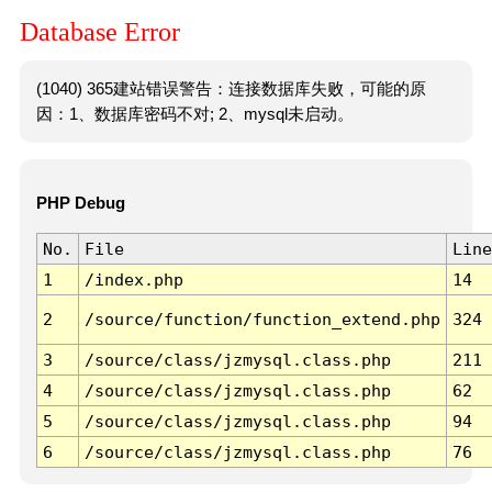
Database Error
(1040) 365建站错误警告：连接数据库失败，可能的原
因：1、数据库密码不对; 2、mysql未启动。
PHP Debug
No.
File
Line
1
/index.php
14
2
/source/function/function_extend.php
324
3
/source/class/jzmysql.class.php
211
4
/source/class/jzmysql.class.php
62
5
/source/class/jzmysql.class.php
94
6
/source/class/jzmysql.class.php
76