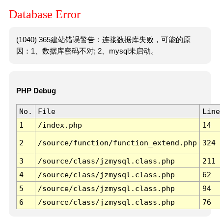
Database Error
(1040) 365建站错误警告：连接数据库失败，可能的原
因：1、数据库密码不对; 2、mysql未启动。
PHP Debug
No.
File
Line
1
/index.php
14
2
/source/function/function_extend.php
324
3
/source/class/jzmysql.class.php
211
4
/source/class/jzmysql.class.php
62
5
/source/class/jzmysql.class.php
94
6
/source/class/jzmysql.class.php
76