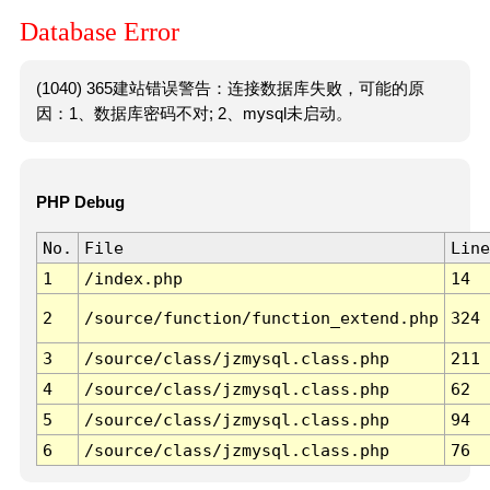
Database Error
(1040) 365建站错误警告：连接数据库失败，可能的原
因：1、数据库密码不对; 2、mysql未启动。
PHP Debug
No.
File
Line
1
/index.php
14
2
/source/function/function_extend.php
324
3
/source/class/jzmysql.class.php
211
4
/source/class/jzmysql.class.php
62
5
/source/class/jzmysql.class.php
94
6
/source/class/jzmysql.class.php
76