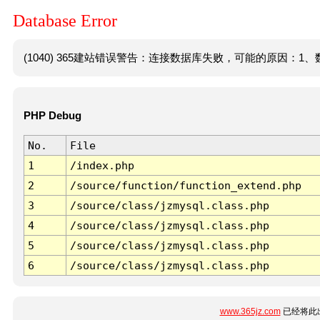
Database Error
(1040) 365建站错误警告：连接数据库失败，可能的原因：1、数
PHP Debug
No.
File
1
/index.php
2
/source/function/function_extend.php
3
/source/class/jzmysql.class.php
4
/source/class/jzmysql.class.php
5
/source/class/jzmysql.class.php
6
/source/class/jzmysql.class.php
www.365jz.com
已经将此