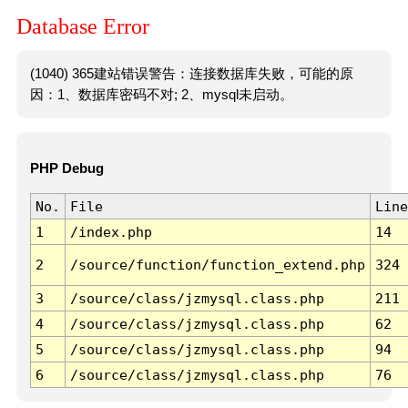
Database Error
(1040) 365建站错误警告：连接数据库失败，可能的原
因：1、数据库密码不对; 2、mysql未启动。
PHP Debug
No.
File
Line
1
/index.php
14
2
/source/function/function_extend.php
324
3
/source/class/jzmysql.class.php
211
4
/source/class/jzmysql.class.php
62
5
/source/class/jzmysql.class.php
94
6
/source/class/jzmysql.class.php
76